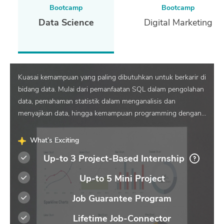
Bootcamp
Bootcamp
Data Science
Digital Marketing
Kuasai kemampuan yang paling dibutuhkan untuk berkarir di
bidang data. Mulai dari pemanfaatan SQL dalam pengolahan
data, pemahaman statistik dalam menganalisis dan
menyajikan data, hingga kemampuan programming dengan
Python untuk membuat model machine learning dari
berbagai studi kasus yang relevan dengan industri, serta
What’s Exciting
menguasai Git sebagai tools untuk berkolaborasi.
Up-to 3 Project-Based Internship
Up-to 5 Mini Project
Job Guarantee Program
Lifetime Job-Connector