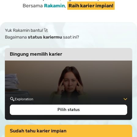
Bersama
Rakamin
,
Raih karier impian!
Yuk Rakamin bantu! 🚀
Bagaimana
status kariermu
saat ini?
Bingung memilih karier
Exploration
Pilih status
Ketahui potensi diri hingga karier yang sesuai denganmu!
Sudah tahu karier impian