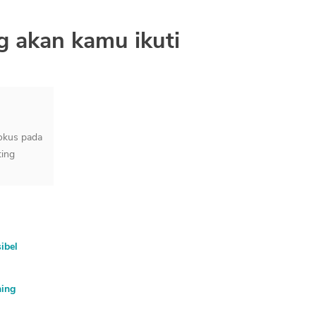
g akan kamu ikuti
okus pada
ting
ibel
ning