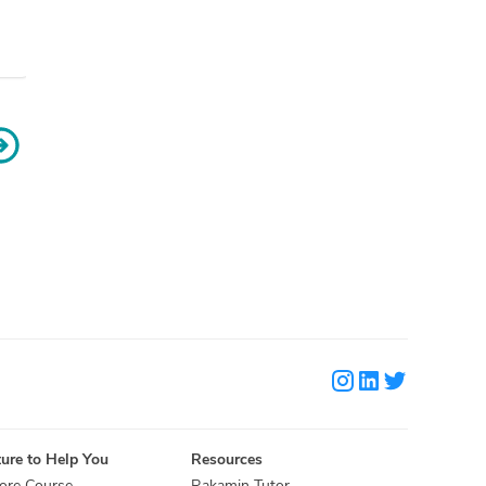
ure to Help You
Resources
ore Course
Rakamin Tutor