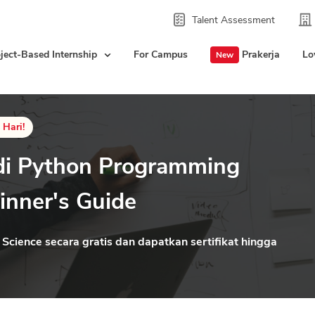
Talent Assessment
ject-Based Internship
For Campus
Prakerja
Lo
New
 Hari!
di Python Programming
inner's Guide
cience secara gratis dan dapatkan sertifikat hingga