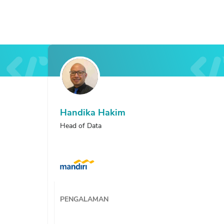
Ade Irawan
Hen
Data Scientist
Data 
PENGALAMAN
PEN