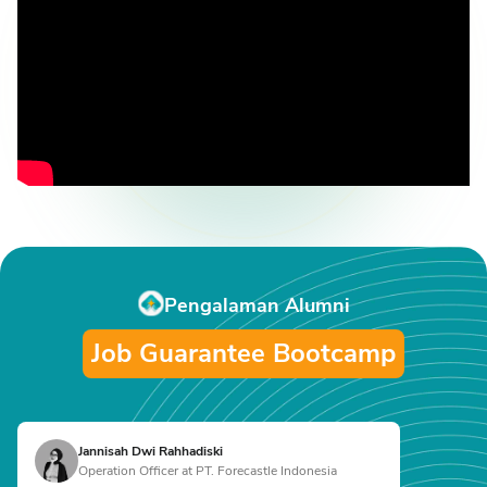
Pengalaman Alumni
Job Guarantee Bootcamp
Jannisah Dwi Rahhadiski
Operation Officer at PT. Forecastle Indonesia