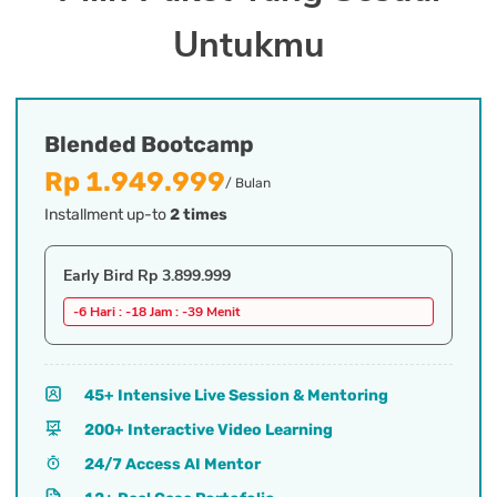
Untukmu
Blended Bootcamp
Rp 1.949.999
/ Bulan
Installment up-to
2
times
Early Bird
Rp 3.899.999
-6
Hari :
-18
Jam :
-39
Menit
45+ Intensive Live Session & Mentoring
200+ Interactive Video Learning
24/7 Access AI Mentor