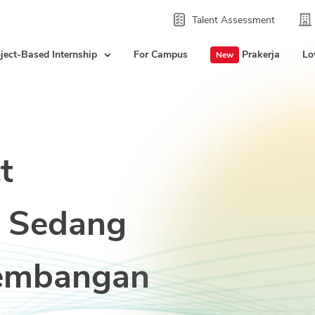
Talent Assessment
ject-Based Internship
For Campus
Prakerja
Lo
New
t
 Sedang
embangan