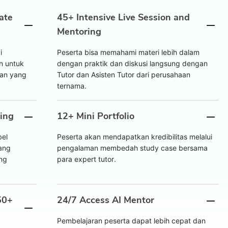
ate
45+ Intensive Live Session and
Mentoring
i
Peserta bisa memahami materi lebih dalam
n untuk
dengan praktik dan diskusi langsung dengan
kan yang
Tutor dan Asisten Tutor dari perusahaan
ternama.
ning
12+ Mini Portfolio
bel
Peserta akan mendapatkan kredibilitas melalui
ang
pengalaman membedah study case bersama
ng
para expert tutor.
50+
24/7 Access AI Mentor
Pembelajaran peserta dapat lebih cepat dan