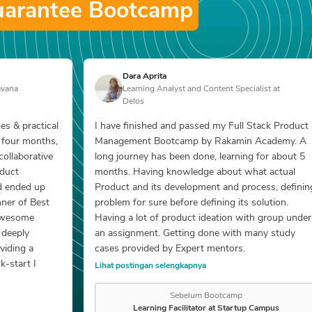
uarantee Bootcamp
Dara Aprita
avana
Learning Analyst and Content Specialist at
Delos
s & practical 
I have finished and passed my Full Stack Product 
 four months, 
Management Bootcamp by Rakamin Academy. A 
ollaborative 
long journey has been done, learning for about 5 
duct 
months. Having knowledge about what actual 
 ended up 
Product and its development and process, defining
er of Best 
problem for sure before defining its solution. 
 awesome 
Having a lot of product ideation with group under 
deeply 
an assignment. Getting done with many study 
iding a 
cases provided by Expert mentors.
-start I 
Lihat postingan selengkapnya
Sebelum Bootcamp
Learning Facilitator at Startup Campus