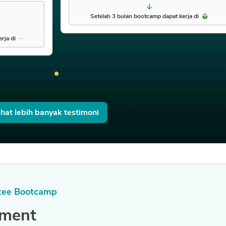
Setelah 3 bulan bootcamp dapat kerja di
rja di
ihat lebih banyak testimoni
tee Bootcamp
ement